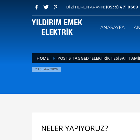
BİZİ HEMEN ARAYIN:
(0539) 471 0669
ANASAYFA
AN
HOME
POSTS TAGGED "ELEKTRIK TESISAT TAMI
7 Ağustos 2026
NELER YAPIYORUZ?