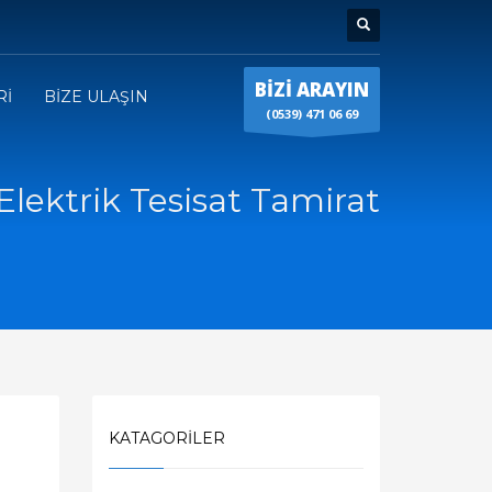
BİZİ ARAYIN
Rİ
BİZE ULAŞIN
(0539) 471 06 69
Elektrik Tesisat Tamirat
KATAGORILER