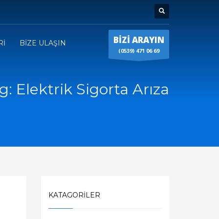
BİZİ ARAYIN
Rİ
BİZE ULAŞIN
(0539) 471 06 69
g: Elektrik Sigorta Arıza
KATAGORILER