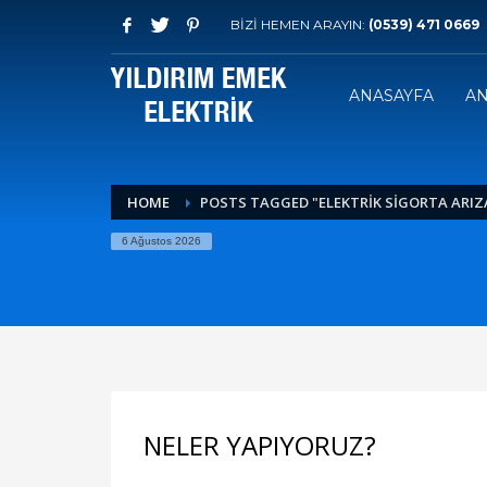
BİZİ HEMEN ARAYIN:
(0539) 471 0669
ANASAYFA
AN
HOME
POSTS TAGGED "ELEKTRIK SIGORTA ARIZ
6 Ağustos 2026
NELER YAPIYORUZ?