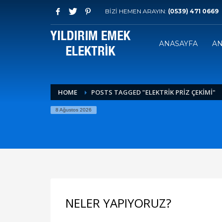
BİZİ HEMEN ARAYIN:
(0539) 471 0669
ANASAYFA
AN
HOME
POSTS TAGGED "ELEKTRIK PRIZ ÇEKIMI"
8 Ağustos 2026
NELER YAPIYORUZ?