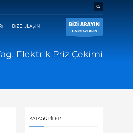
BİZİ ARAYIN
Rİ
BİZE ULAŞIN
(0539) 471 06 69
ag: Elektrik Priz Çekimi
KATAGORILER