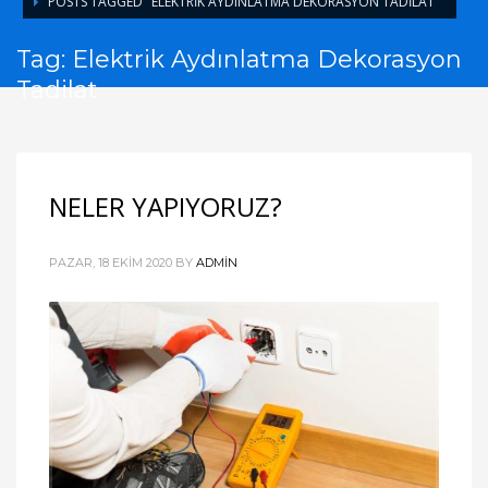
POSTS TAGGED "ELEKTRIK AYDINLATMA DEKORASYON TADILAT"
Tag: Elektrik Aydınlatma Dekorasyon
Tadilat
NELER YAPIYORUZ?
PAZAR, 18 EKIM 2020
BY
ADMIN