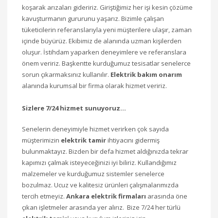
koşarak arızaları gideririz. Giriştiğimiz her işi kesin çözüme
kavuşturmanın gururunu yaşarız. Bizimle çalışan
tüketicilerin referanslarıyla yeni müşterilere ulaşır, zaman
içinde büyürüz. Ekibimiz de alanında uzman kişilerden
oluşur. İstihdam yaparken deneyimlere ve referanslara
önem veririz. Başkentte kurduğumuz tesisatlar senelerce
sorun çıkarmaksınız kullanılır.
Elektrik bakım onarım
alanında kurumsal bir firma olarak hizmet veririz.
Sizlere 7/24 hizmet sunuyoruz…
Senelerin deneyimiyle hizmet verirken çok sayıda
müşterimizin
elektrik tamir
ihtiyacını gidermiş
bulunmaktayız. Bizden bir defa hizmet aldığınızda tekrar
kapımızı çalmak isteyeceğinizi iyi biliriz. Kullandığımız
malzemeler ve kurduğumuz sistemler senelerce
bozulmaz. Ucuz ve kalitesiz ürünleri çalışmalarımızda
tercih etmeyiz.
Ankara elektrik firmaları
arasında öne
çıkan işletmeler arasında yer alırız. Bize 7/24 her türlü